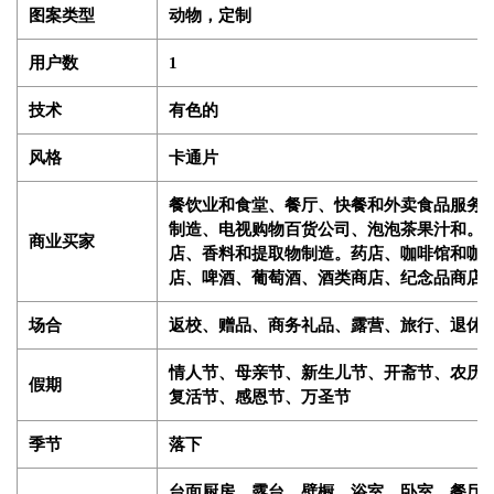
图案类型
动物，定制
用户数
1
技术
有色的
风格
卡通片
餐饮业和食堂、餐厅、快餐和外卖食品服务
制造、电视购物百货公司、泡泡茶果汁和。 Sm
商业买家
店、香料和提取物制造。药店、咖啡馆和咖
店、啤酒、葡萄酒、酒类商店、纪念品商店
场合
返校、赠品、商务礼品、露营、旅行、退休
情人节、母亲节、新生儿节、开斋节、农历
假期
复活节、感恩节、万圣节
季节
落下
台面厨房、露台、壁橱、浴室、卧室、餐厅