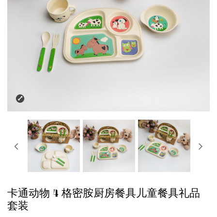
卡通动物 4 格密胺厨房餐具儿童餐具礼品
套装