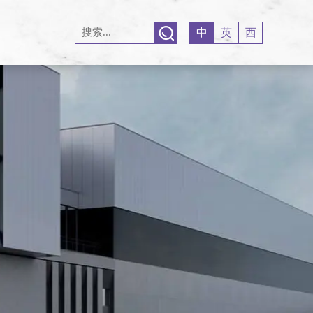
中
英
西