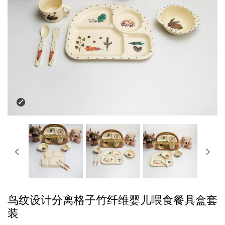
鸟纹设计分离格子竹纤维婴儿喂食餐具盒套
装