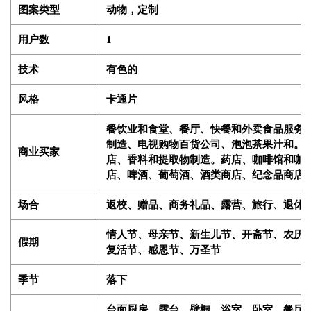
图案类型
动物，定制
用户数
1
技术
有色的
风格
卡通片
餐饮业和食堂、餐厅、快餐和外卖食品服务
制造、电视购物百货公司、泡泡茶果汁和。 Sm
商业买家
店、香料和提取物制造。药店、咖啡馆和咖
店、啤酒、葡萄酒、酒类商店、纪念品商店
场合
返校、赠品、商务礼品、露营、旅行、退休
情人节、母亲节、新生儿节、开斋节、农历
假期
复活节、感恩节、万圣节
季节
落下
台面厨房、露台、壁橱、浴室、卧室、餐厅