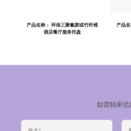
三聚氰胺或竹纤维
产品名称： 定制环保彩色便携式矩
服务托盘
形食品托盘
如需独家优