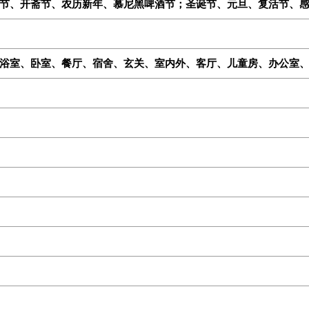
节、开斋节、农历新年、慕尼黑啤酒节；圣诞节、元旦、复活节、
浴室、卧室、餐厅、宿舍、玄关、室内外、客厅、儿童房、办公室