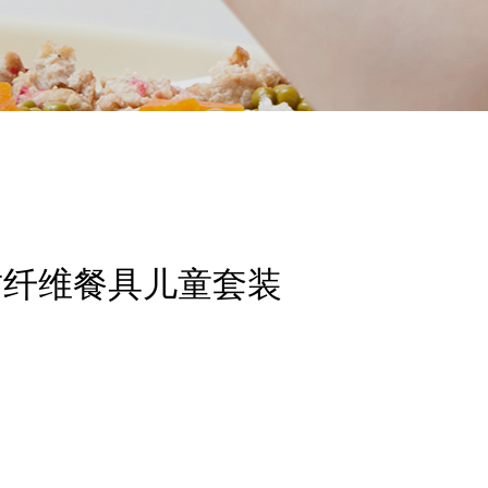
竹纤维餐具儿童套装