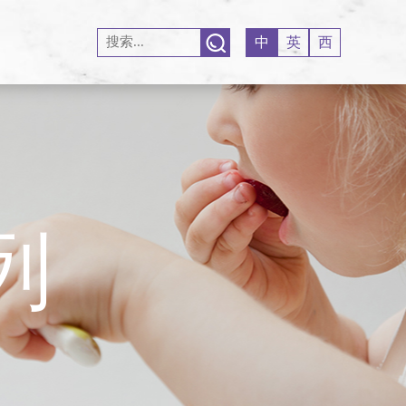
中
英
西
列