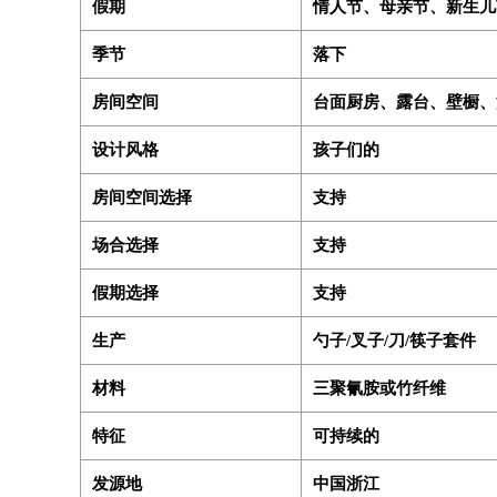
假期
情人节、母亲节、新生儿
季节
落下
房间空间
台面厨房、露台、壁橱、
设计风格
孩子们的
房间空间选择
支持
场合选择
支持
假期选择
支持
生产
勺子/叉子/刀/筷子套件
材料
三聚氰胺或竹纤维
特征
可持续的
发源地
中国浙江